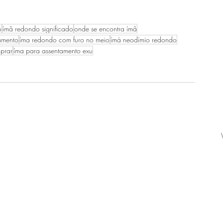
o
ímã redondo significado
onde se encontra ímã
amento
íma redondo com furo no meio
ímá neodímio redondo
prar
íma para assentamento exu