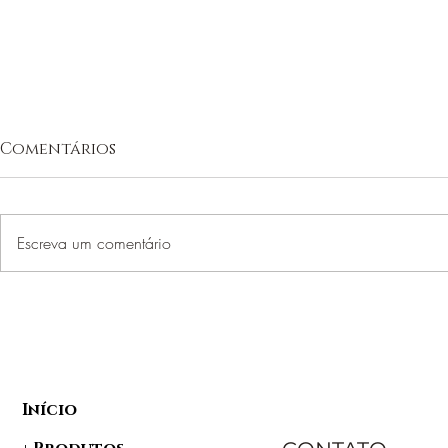
Comentários
Escreva um comentário
O QUE É MEDIUNIDADE?
Banho de 
Purificaç
Renovação
Início