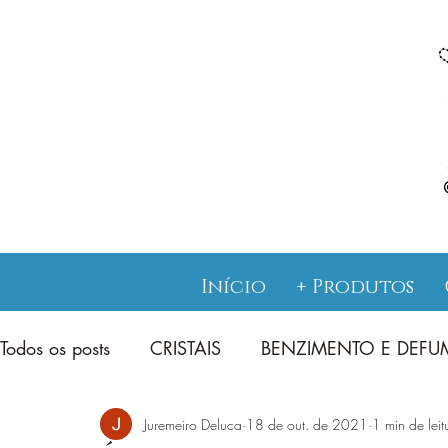
Início
+ Produtos
Todos os posts
CRISTAIS
BENZIMENTO E DEF
Juremeiro Deluca
18 de out. de 2021
1 min de leit
JUREMA SAGRADA CATIMBÓ
TAROT E ENS