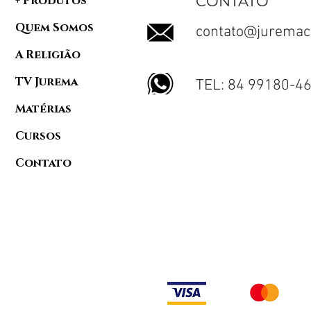
CONTATO
+ Produtos
Quem Somos
contato@juremac
A Religião
TV Jurema
TEL: 84 99180-4
Matérias
Cursos
Contato