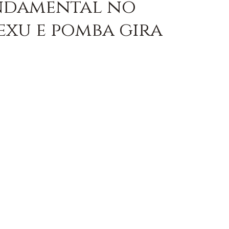
undamental no
exu e pomba gira
OM AXÉ