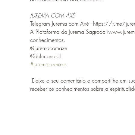
JUREMA COM AXÉ
Telegram Jurema com Axé - https://t.me/ju
A Plataforma da Jurema Sagrada (www.jurema
conhecimentos.
@juremacomaxe
@delucanatal
#juremacomaxe
 Deixe o seu comentário e compartilhe em suas redes sociais, para que mais pessoas possam 
receber os conhecimentos sobre a espiritualid