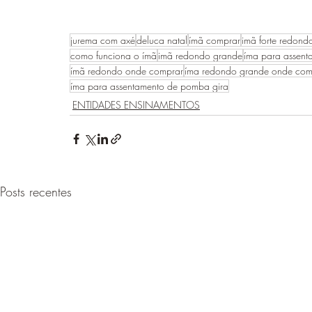
jurema com axé
deluca natal
ímã comprar
imã forte redond
como funciona o ímã
imã redondo grande
íma para assent
ímã redondo onde comprar
íma redondo grande onde com
íma para assentamento de pomba gira
ENTIDADES ENSINAMENTOS
Posts recentes