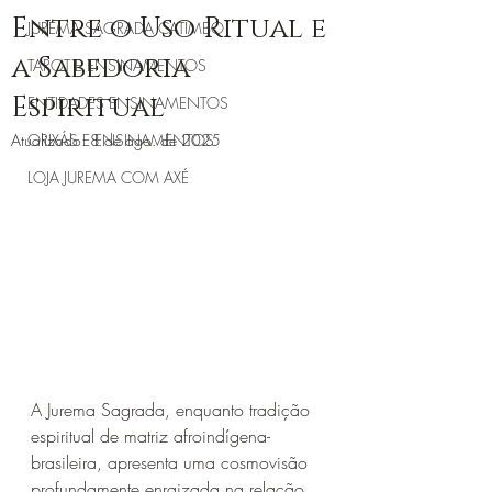
Entre o Uso Ritual e
JUREMA SAGRADA CATIMBÓ
a Sabedoria
TAROT E ENSINAMENTOS
Espiritual
ENTIDADES ENSINAMENTOS
Atualizado:
ORIXÁS E ENSINAMENTOS
8 de ago. de 2025
LOJA JUREMA COM AXÉ
A Jurema Sagrada, enquanto tradição 
espiritual de matriz afroindígena-
brasileira, apresenta uma cosmovisão 
profundamente enraizada na relação 