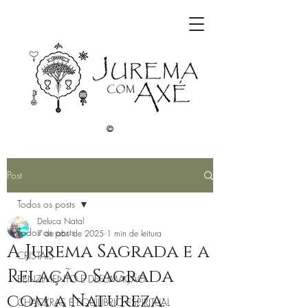
©
Post
Todos os posts
Deluca Natal
Todos os posts
7 de abr. de 2025
1 min de leitura
A Jurema Sagrada e a
CRISTAIS
Relação Sagrada
BENZIMENTO E DEFUMAÇÃO
com a Natureza:
CHACKRAS E EQUILÍBRIO ESPIRITUAL