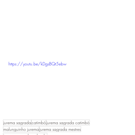
https://youtu.be/kDgsBQt5ebw
jurema sagrada
catimbó
jurema sagrada catimbó
malunguinho jurema
jurema sagrada mestres