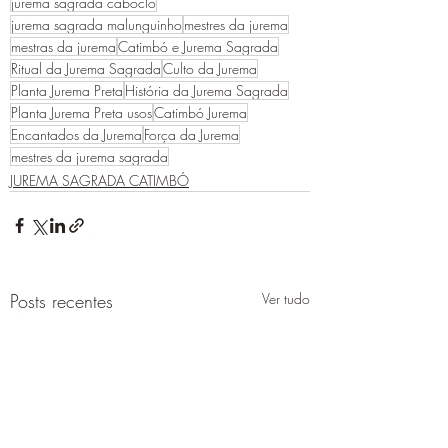
jurema sagrada caboclo
jurema sagrada malunguinho
mestres da jurema
mestras da jurema
Catimbó e Jurema Sagrada
Ritual da Jurema Sagrada
Culto da Jurema
Planta Jurema Preta
História da Jurema Sagrada
Planta Jurema Preta usos
Catimbó Jurema
Encantados da Jurema
Força da Jurema
mestres da jurema sagrada
JUREMA SAGRADA CATIMBÓ
Posts recentes
Ver tudo