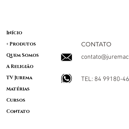
Banho de Ervas 7 Forças
Dandá da 
Espirituais e Wagi
Defumado
Africano: um ritual de
benefícios
firmeza, harmonia e
cuidados
amor
Início
CONTATO
+ Produtos
Quem Somos
contato@juremac
A Religião
TV Jurema
TEL: 84 99180-4
Matérias
Cursos
Contato