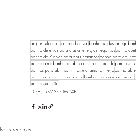
artigos religiosos
banho de ervas
banho de descarrego
banh
banho de ervas para afastar energias negativas
banho cont
banho de 7 ervas para abrir caminhos
banho para abrir c
banho amor
banho de abre caminho umbanda
para que s
banhos para abrir caminhos e chamar dinheiro
banho abre
banho abre caminho da sorte
banho abre caminho pronto
banho sedução
LOJA JUREMA COM AXÉ
Posts recentes