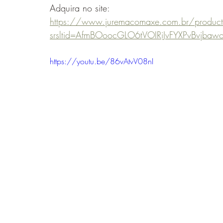
Adquira no site:
https://www.juremacomaxe.com.br/product-
srsltid=AfmBOoocGLO6tVOIRiJvFYXPvBvjbawo
https://youtu.be/86vAtvV08nI