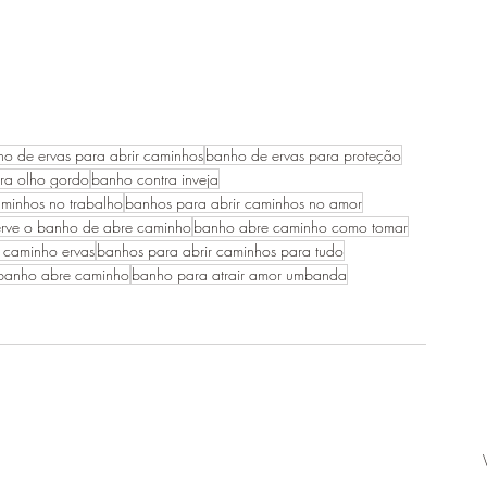
o de ervas para abrir caminhos
banho de ervas para proteção
ra olho gordo
banho contra inveja
aminhos no trabalho
banhos para abrir caminhos no amor
erve o banho de abre caminho
banho abre caminho como tomar
 caminho ervas
banhos para abrir caminhos para tudo
banho abre caminho
banho para atrair amor umbanda