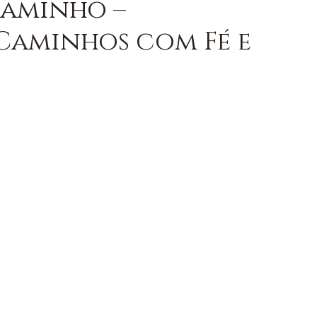
Caminho –
 Caminhos com Fé e
OM AXÉ