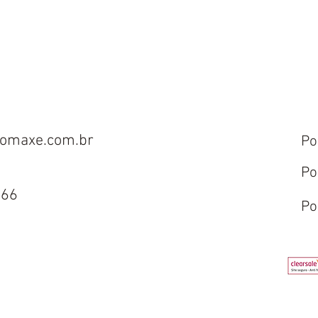
Costa e
Guia para Comprar
r Divino:
Artigos Religiosos
, indicações e
Online
omaxe.com.br
Po
Po
666
Po