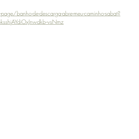
page/banho-de-descarga-abre-meu-caminho-sabat?
ksshjAYdiOxJnwdkb--vsNmz