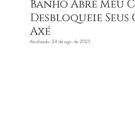
Banho Abre Meu 
Desbloqueie Seus
ORIXÁS E ENSINAMENTOS
LOJA JUREMA C
Axé
Atualizado:
24 de ago. de 2025