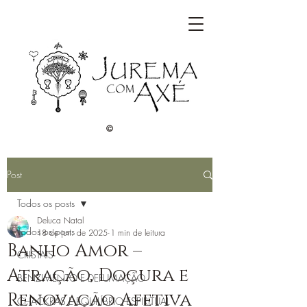
©
Post
Todos os posts
Deluca Natal
Todos os posts
18 de jun. de 2025
1 min de leitura
Banho Amor –
CRISTAIS
Atração, Doçura e
BENZIMENTO E DEFUMAÇÃO
Renovação Afetiva
CHACKRAS E EQUILÍBRIO ESPIRITUAL