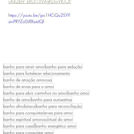
vX42b9_kRUl1WXgK0wVKjOF
https://youtu.be/po1HCiQu2SY?
si=PRYZo0iXfXzeiIQf
banho para atrair amor
banho para sedução
banho para fortalecer relacionamento
banho de atração amorosa
banho de ervas para o amor
banho para abrir caminhos no amor
banho amor
banho de amor
banho para autoestima
banho afrodisíaco
banho para reconciliação
banho para conquistar
ervas para amor
banho espiritual amoroso
ritual do amor
banho para casal
banho energético amor
banho para conquistar amor