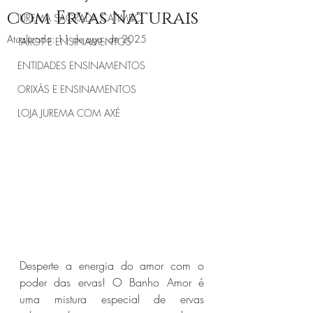
com Ervas Naturais
JUREMA SAGRADA CATIMBÓ
Atualizado:
11 de ago. de 2025
TAROT E ENSINAMENTOS
ENTIDADES ENSINAMENTOS
ORIXÁS E ENSINAMENTOS
LOJA JUREMA COM AXÉ
Desperte a energia do amor com o 
poder das ervas! O Banho Amor é 
uma mistura especial de ervas 