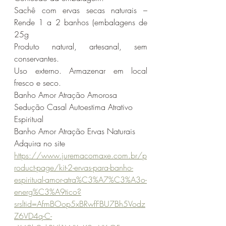
Sachê com ervas secas naturais – 
Rende 1 a 2 banhos (embalagens de 
25g
Produto natural, artesanal, sem 
conservantes.
Uso externo. Armazenar em local 
fresco e seco.
Banho Amor Atração Amorosa 
Sedução Casal Autoestima Atrativo 
Espiritual
Banho Amor Atração Ervas Naturais
Adquira no site 
https://www.juremacomaxe.com.br/p
roduct-page/kit-2-ervas-para-banho-
espiritual-amor-atra%C3%A7%C3%A3o-
energ%C3%A9tico?
srsltid=AfmBOop5xBRwfFBU7Bh5Vodz
Z6VD4q-C-