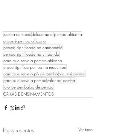
jurema com axé
deluca natal
pemba africana
o que é pemba africana
pemba significado no candomblé
pemba significado na umbanda
para que serve a pemba africana
o que significa pemba na macumba
para que serve o pó de pemba
o que é pemba
para que serve a pemba
valor da pemba
foto de pemba
pó de pemba
ORIXÁS E ENSINAMENTOS
Posts recentes
Ver tudo