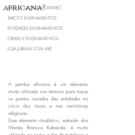
africana?
JUREMA SAGRADA CATIMBÓ
TAROT E ENSINAMENTOS
ENTIDADES ENSINAMENTOS
ORIXÁS E ENSINAMENTOS
LOJA JUREMA COM AXÉ
A pemba africana é um elemento 
muito utilizado nos terreiros para traçar 
os pontos riscados das entidades no 
início dos rituais e nas cerimônias 
religiosas.
Esse elemento ritualístico, extraído dos 
Montes Brancos Kabanda, é muito 
utilizado no corpo a fim de fortalecer a 