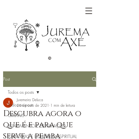
©
Post
Todos os posts
Juremeiro Deluca
Todos os posts
26 de out. de 2021
1 min de leitura
Descubra agora o
CRISTAIS
que é e para que
BENZIMENTO E DEFUMAÇÃO
serve a pemba
CHACKRAS E EQUILÍBRIO ESPIRITUAL