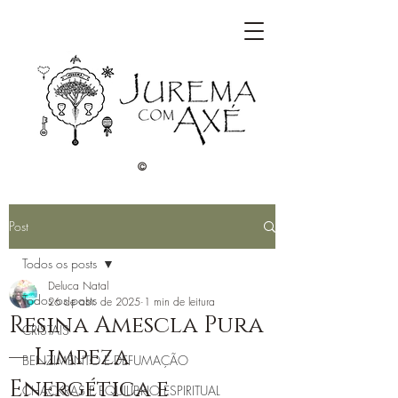
©
Post
Todos os posts
Deluca Natal
Todos os posts
26 de abr. de 2025
1 min de leitura
Resina Amescla Pura
CRISTAIS
— Limpeza
BENZIMENTO E DEFUMAÇÃO
Energética e
CHACKRAS E EQUILÍBRIO ESPIRITUAL