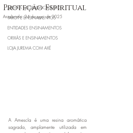
Proteção Espiritual
JUREMA SAGRADA CATIMBÓ
Atualizado:
24 de ago. de 2025
TAROT E ENSINAMENTOS
ENTIDADES ENSINAMENTOS
ORIXÁS E ENSINAMENTOS
LOJA JUREMA COM AXÉ
A Amescla é uma resina aromática 
sagrada, amplamente utilizada em 