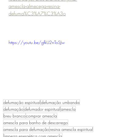
amescla-almecega-resina-
defuma%C3%A7%C3%A3o
https://youtu.be/gfkU2nToSJw
defumação espiritual
defumação umbanda
defumação
defumador espiritual
amescla
breu branco
comprar amescla
amescla para banho de descarrego
amescla para defumação
resina amescla espiritual
limpeza energética com amescla