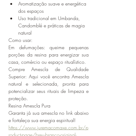
Aromatização suave e energética 
dos espaços
Uso tradicional em Umbanda, 
Candomblé e práticas de magia 
natural
Como usar:
Em defumações: queime pequenas 
porções da resina para energizar sua 
casa, comércio ou espaço ritualístico.
Compre Amescla de Qualidade 
Superior: Aqui você encontra Amescla 
natural e selecionada, pronta para 
potencializar seus rituais de limpeza e 
proteção.
Resina Amescla Pura
Garanta já sua amescla no link abaixo 
e fortaleça sua energia espiritual!
https://www.juremacomaxe.com.br/p
roduct-page/breu-branco-original-