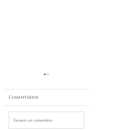
Comentários
Descubra os
Descubra com
Escreva um comentário
benefícios do
fazer um