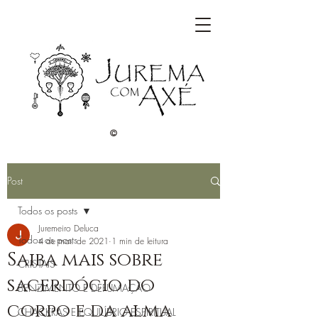
©
Post
Todos os posts
Juremeiro Deluca
Todos os posts
4 de mar. de 2021
1 min de leitura
Saiba mais sobre
CRISTAIS
sacerdócio do
BENZIMENTO E DEFUMAÇÃO
corpo e da alma
CHACKRAS E EQUILÍBRIO ESPIRITUAL