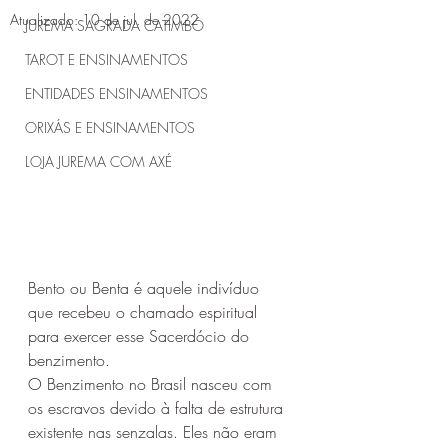
Atualizado:
10 de jul. de 2022
JUREMA SAGRADA CATIMBÓ
TAROT E ENSINAMENTOS
ENTIDADES ENSINAMENTOS
ORIXÁS E ENSINAMENTOS
LOJA JUREMA COM AXÉ
Bento ou Benta é aquele indivíduo 
que recebeu o chamado espiritual 
para exercer esse Sacerdócio do 
benzimento.
O Benzimento no Brasil nasceu com 
os escravos devido à falta de estrutura 
existente nas senzalas. Eles não eram 