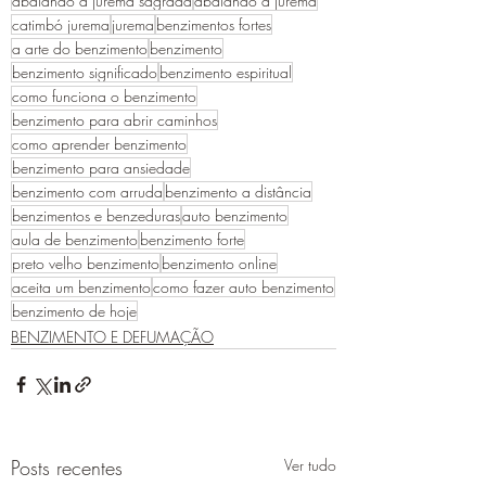
abalando a jurema sagrada
abalando a jurema
catimbó jurema
jurema
benzimentos fortes
a arte do benzimento
benzimento
benzimento significado
benzimento espiritual
como funciona o benzimento
benzimento para abrir caminhos
como aprender benzimento
benzimento para ansiedade
benzimento com arruda
benzimento a distância
benzimentos e benzeduras
auto benzimento
aula de benzimento
benzimento forte
preto velho benzimento
benzimento online
aceita um benzimento
como fazer auto benzimento
benzimento de hoje
BENZIMENTO E DEFUMAÇÃO
Posts recentes
Ver tudo