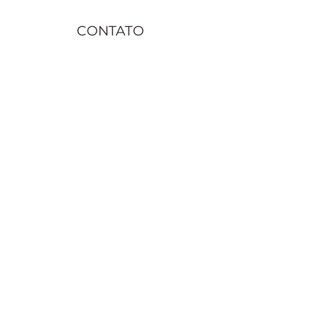
cuidados
CONTATO
contato@juremacomaxe.com.br
TEL:
84 99180-4666
Política de Privacidade
Política de Envio
Política de Trocas e Devoluções