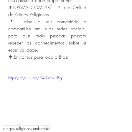
essa pulseira pode proporcionar.
⚜️JUREMA COM AXÉ - A Loja Online 
de Artigos Religiosos 
📍 Deixe o seu comentário e 
compartilhe em suas redes sociais, 
para que mais pessoas possam 
receber os conhecimentos sobre a 
espiritualidade. 
⚜️ Enviamos para todo o Brasil.
https://youtu.be/Y4jTicKv58g
artigos religiosos umbanda