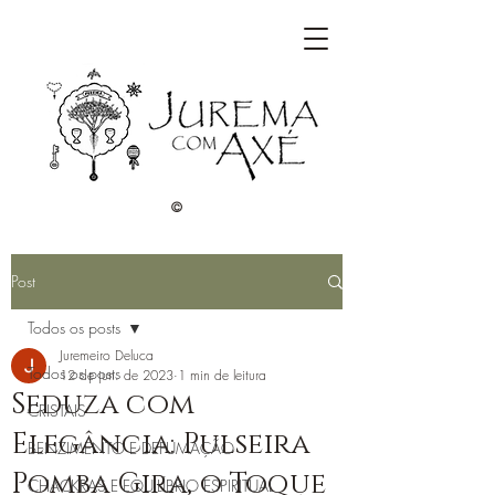
©
Post
Todos os posts
Juremeiro Deluca
Todos os posts
12 de jun. de 2023
1 min de leitura
Seduza com
CRISTAIS
Elegância: Pulseira
BENZIMENTO E DEFUMAÇÃO
Pomba Gira, o Toque
CHACKRAS E EQUILÍBRIO ESPIRITUAL