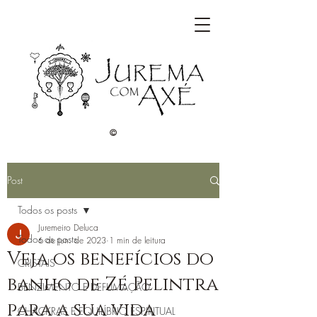
©
Post
Todos os posts
Juremeiro Deluca
Todos os posts
6 de jun. de 2023
1 min de leitura
Veja os benefícios do
CRISTAIS
banho de Zé Pelintra
BENZIMENTO E DEFUMAÇÃO
para a sua vida
CHACKRAS E EQUILÍBRIO ESPIRITUAL