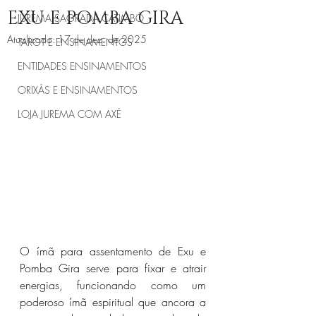
EXU E POMBA GIRA
JUREMA SAGRADA CATIMBÓ
Atualizado:
17 de dez. de 2025
TAROT E ENSINAMENTOS
ENTIDADES ENSINAMENTOS
ORIXÁS E ENSINAMENTOS
LOJA JUREMA COM AXÉ
O ímã para assentamento de Exu e 
Pomba Gira serve para fixar e atrair 
energias, funcionando como um 
poderoso ímã espiritual que ancora a 