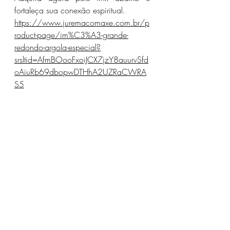
fortaleça sua conexão espiritual.
https://www.juremacomaxe.com.br/p
roduct-page/im%C3%A3-grande-
redondo-argola-especial?
srsltid=AfmBOooFxoiJCX7jzY8auurvSfd
oAiuRb69dbopwDTHhA2UZRaCWRA
S5