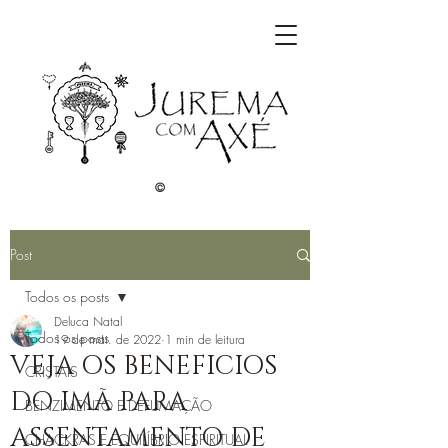
©
Post
Todos os posts
Deluca Natal
Todos os posts
19 de mai. de 2022
1 min de leitura
VEJA OS BENEFICIOS
CRISTAIS
DO IMÃ PARA
BENZIMENTO E DEFUMAÇÃO
ASSENTAMENTO DE
CHACKRAS E EQUILÍBRIO ESPIRITUAL