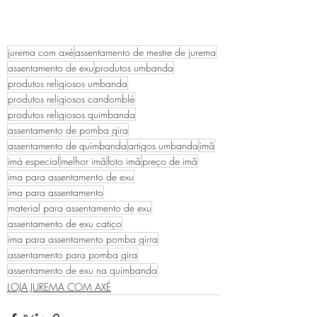
jurema com axé
assentamento de mestre de jurema
assentamento de exu
produtos umbanda
produtos religiosos umbanda
produtos religiosos candomblé
produtos religiosos quimbanda
assentamento de pomba gira
assentamento de quimbanda
artigos umbanda
imã
imá especial
melhor imã
foto imã
preço de imã
ima para assentamento de exu
ima para assentamento
material para assentamento de exu
assentamento de exu catiço
ima para assentamento pomba girra
assentamento para pomba gira
assentamento de exu na quimbanda
LOJA JUREMA COM AXÉ