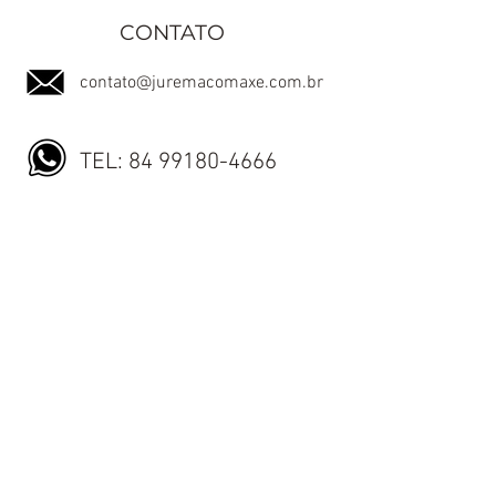
cuidados
CONTATO
contato@juremacomaxe.com.br
TEL:
84 99180-4666
Política de Privacidade
Política de Envio
Política de Trocas e Devoluções