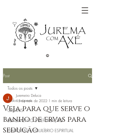
©
Post
Todos os posts
Juremeiro Deluca
Todos os posts
15 de nov. de 2022
1 min de leitura
Veja para que serve o
CRISTAIS
banho de ervas para
BENZIMENTO E DEFUMAÇÃO
sedução
CHACKRAS E EQUILÍBRIO ESPIRITUAL