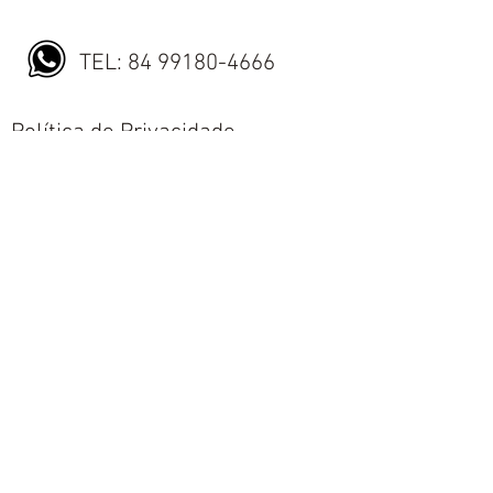
TEL:
84 99180-4666
Política de Privacidade
Política de Envio
Política de Trocas e Devoluções
Nós aceitamos todos os métodos de
pagamentos