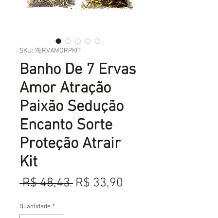
SKU: 7ERVAMORPKIT
Banho De 7 Ervas
Amor Atração
Paixão Sedução
Encanto Sorte
Proteção Atrair
Kit
Preço
Preço
 R$ 48,43 
R$ 33,90
normal
promocional
Quantidade
*