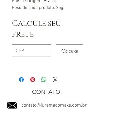
País de Origem: Brasil;
Peso de cada produto: 25g;
Calcule seu
frete
Calcular
CONTATO
contato@juremacomaxe.com.br
TEL:
84 99180-4666