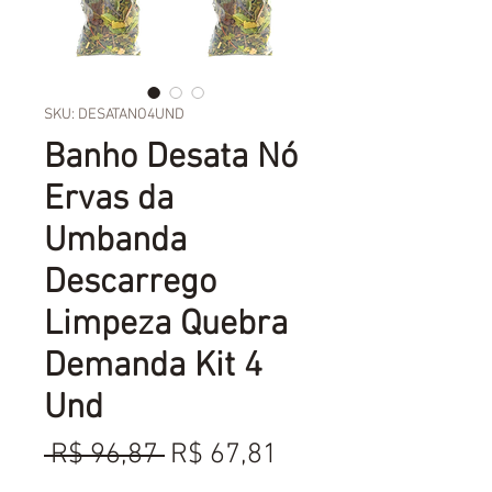
SKU: DESATANO4UND
Banho Desata Nó
Ervas da
Umbanda
Descarrego
Limpeza Quebra
Demanda Kit 4
Und
Preço
Preço
 R$ 96,87 
R$ 67,81
normal
promocional