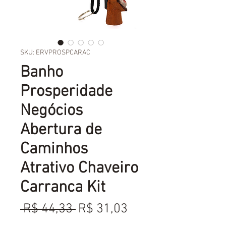
SKU: ERVPROSPCARAC
Banho
Prosperidade
Negócios
Abertura de
Caminhos
Atrativo Chaveiro
Carranca Kit
Preço
Preço
 R$ 44,33 
R$ 31,03
normal
promocional