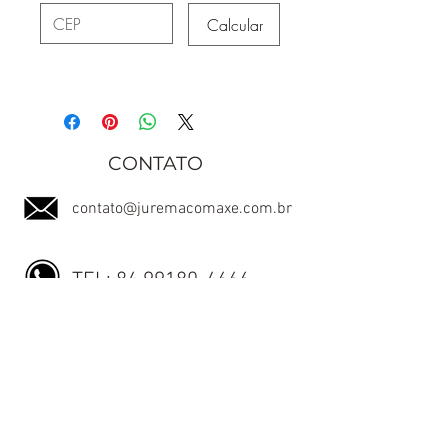
Calcular
CONTATO
contato@juremacomaxe.com.br
TEL:
84 99180-4666
Política de Privacidade
Política de Envio
Política de Trocas e Devoluções