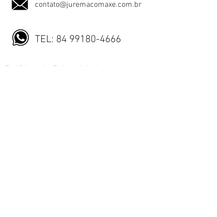
contato@juremacomaxe.com.br
TEL:
84 99180-4666
Política de Privacidade
Política de Envio
Política de Trocas e Devoluções
Nós aceitamos todos os métodos de
pagamentos