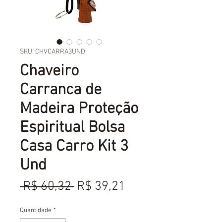
SKU: CHVCARRA3UND
Chaveiro
Carranca de
Madeira Proteção
Espiritual Bolsa
Casa Carro Kit 3
Und
Preço
Preço
 R$ 60,32 
R$ 39,21
normal
promocional
Quantidade
*