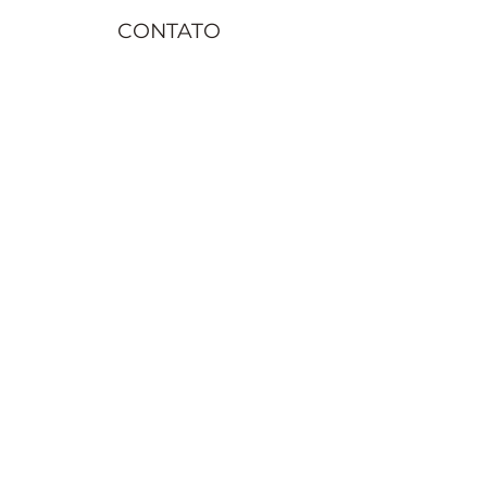
CONTATO
contato@juremacomaxe.com.br
TEL:
84 99180-4666
Política de Privacidade
Política de Envio
Política de Trocas e Devoluções