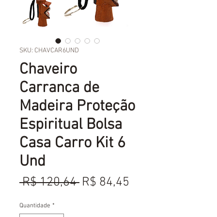
SKU: CHAVCAR6UND
Chaveiro
Carranca de
Madeira Proteção
Espiritual Bolsa
Casa Carro Kit 6
Und
Preço
Preço
 R$ 120,64 
R$ 84,45
normal
promocional
Quantidade
*