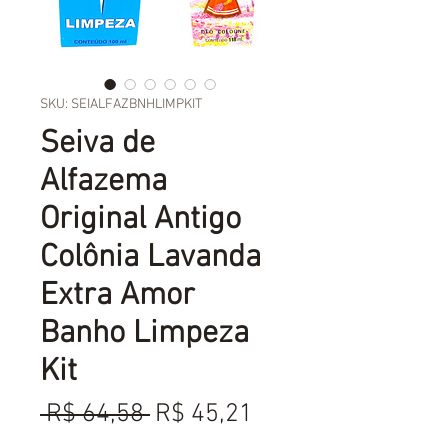
SKU: SEIALFAZBNHLIMPKIT
Seiva de
Alfazema
Original Antigo
Colônia Lavanda
Extra Amor
Banho Limpeza
Kit
Preço
Preço
 R$ 64,58 
R$ 45,21
normal
promocional