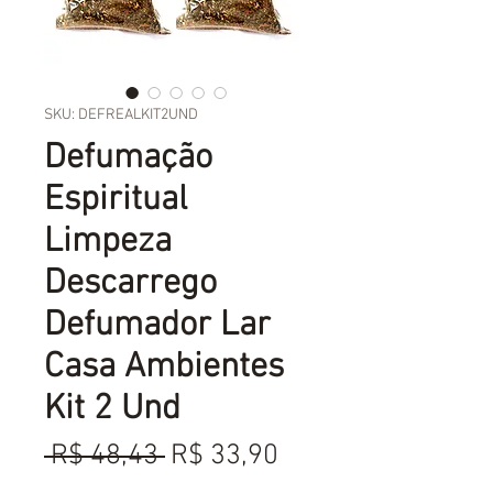
SKU: DEFREALKIT2UND
Defumação
Espiritual
Limpeza
Descarrego
Defumador Lar
Casa Ambientes
Kit 2 Und
Preço
Preço
 R$ 48,43 
R$ 33,90
normal
promocional