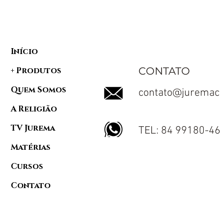
Início
CONTATO
+ Produtos
Quem Somos
contato@juremac
A Religião
TV Jurema
TEL: 84 99180-4
Matérias
Cursos
Contato