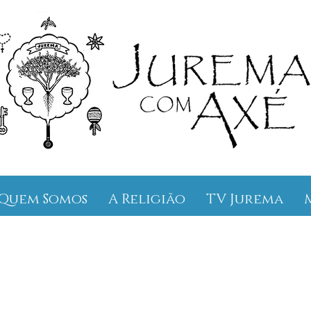
Quem Somos
A Religião
TV Jurema