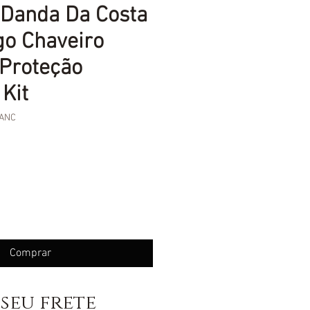
 Danda Da Costa
go Chaveiro
Proteção
 Kit
ANC
eço
Comprar
seu frete