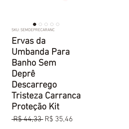
SKU: SEMDEPRECARANC
Ervas da
Umbanda Para
Banho Sem
Deprê
Descarrego
Tristeza Carranca
Proteção Kit
Preço
Preço
 R$ 44,33 
R$ 35,46
normal
promocional