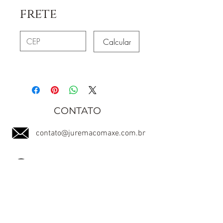
frete
Calcular
CONTATO
contato@juremacomaxe.com.br
TEL:
84 99180-4666
Política de Privacidade
Política de Envio