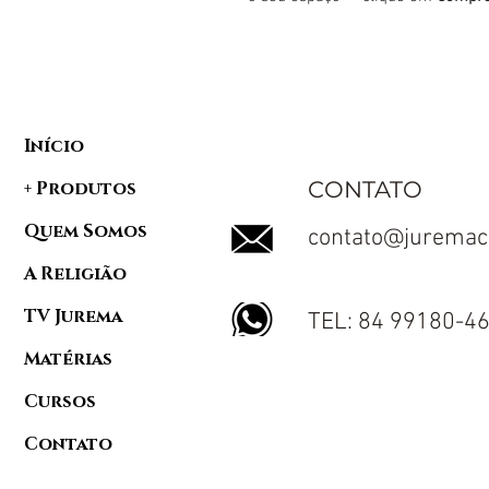
Início
CONTATO
+ Produtos
Quem Somos
contato@juremac
A Religião
TV Jurema
TEL: 84 99180-4
Matérias
Cursos
Contato