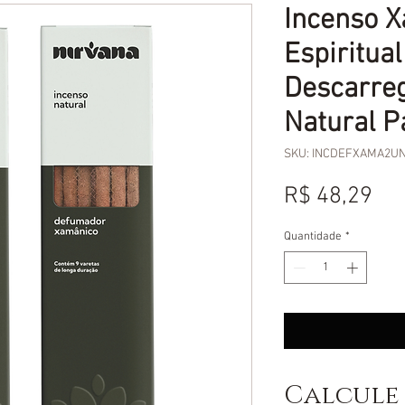
Incenso 
Espiritua
Descarre
Natural P
SKU: INCDEFXAMA2U
Pr
R$ 48,29
Quantidade
*
Calcule 