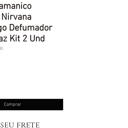
Xamanico
l Nirvana
go Defumador
az Kit 2 Und
ND
eço
Comprar
seu frete