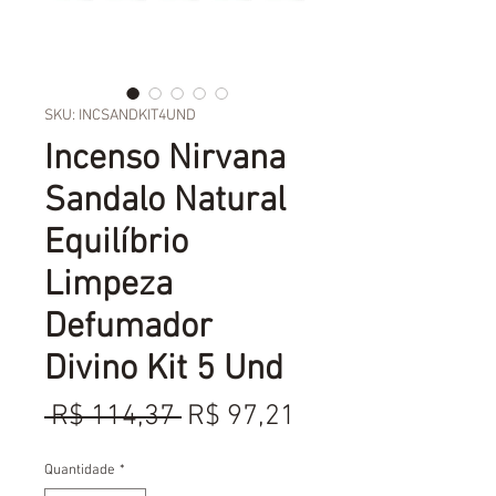
SKU: INCSANDKIT4UND
Incenso Nirvana
Sandalo Natural
Equilíbrio
Limpeza
Defumador
Divino Kit 5 Und
Preço
Preço
 R$ 114,37 
R$ 97,21
normal
promocional
Quantidade
*