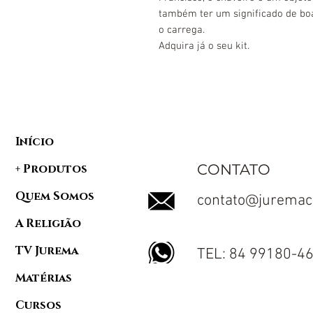
também ter um significado de boa
o carrega.
Adquira já o seu kit.
Início
CONTATO
+ Produtos
Quem Somos
contato@juremac
A Religião
TV Jurema
TEL: 84 99180-4
Matérias
Cursos