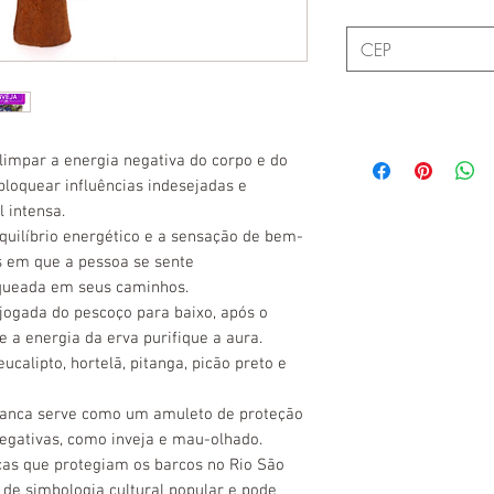
limpar a energia negativa do corpo e do
bloquear influências indesejadas e
 intensa.
equilíbrio energético e a sensação de bem-
s em que a pessoa se sente
queada em seus caminhos.
jogada do pescoço para baixo, após o
 a energia da erva purifique a aura.
calipto, hortelã, pitanga, picão preto e
rranca serve como um amuleto de proteção
negativas, como inveja e mau-olhado.
ncas que protegiam os barcos no Rio São
 de simbologia cultural popular e pode