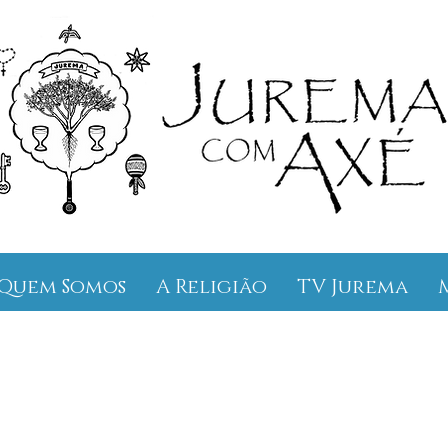
Quem Somos
A Religião
TV Jurema