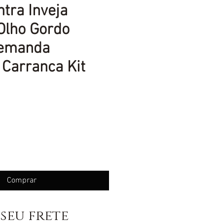
tra Inveja
Olho Gordo
Demanda
Carranca Kit
C
eço
Comprar
seu frete