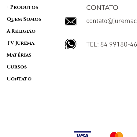
CONTATO
+ Produtos
Quem Somos
contato@juremac
A Religião
TV Jurema
TEL: 84 99180-4
Matérias
Cursos
Contato