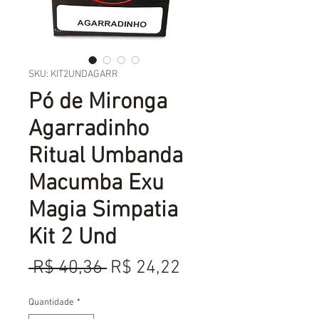
SKU: KIT2UNDAGARR
Pó de Mironga
Agarradinho
Ritual Umbanda
Macumba Exu
Magia Simpatia
Kit 2 Und
Preço
Preço
 R$ 40,36 
R$ 24,22
normal
promocional
Quantidade
*