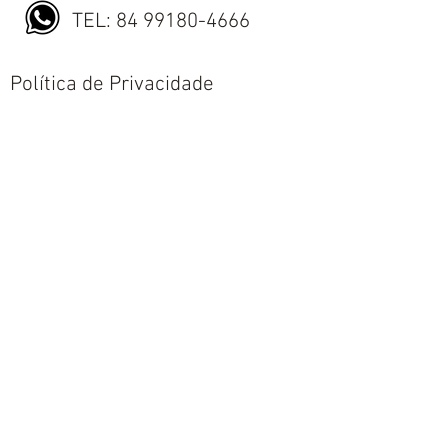
TEL:
84 99180-4666
Política de Privacidade
Política de Envio
Política de Trocas e Devoluções
Nós aceitamos todos os métodos de
pagamentos