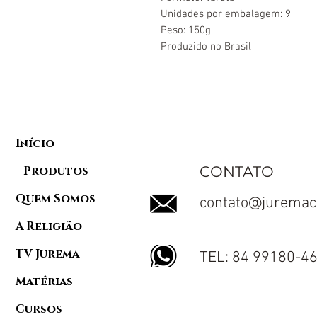
Unidades por embalagem: 9
Peso: 150g
Produzido no Brasil
Início
CONTATO
+ Produtos
Quem Somos
contato@juremac
A Religião
TV Jurema
TEL: 84 99180-4
Matérias
Cursos