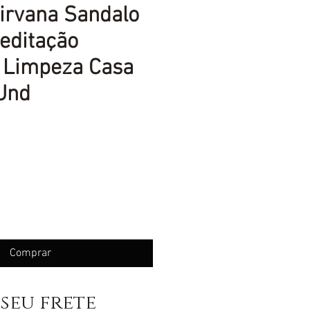
irvana Sandalo
editação
o Limpeza Casa
 Und
eço
Comprar
seu frete