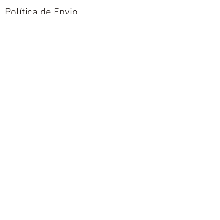
Política de Envio
Política de Trocas e Devoluções
Nós aceitamos todos os métodos de
pagamentos