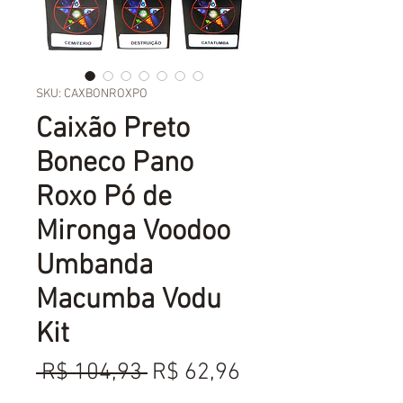
SKU: CAXBONROXPO
Caixão Preto
Boneco Pano
Roxo Pó de
Mironga Voodoo
Umbanda
Macumba Vodu
Kit
Preço
Preço
 R$ 104,93 
R$ 62,96
normal
promocional