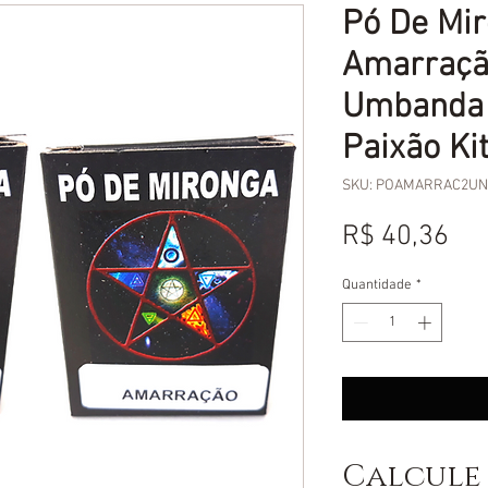
Pó De Mi
Amarração
Umbanda
Paixão Ki
SKU: POAMARRAC2U
Pr
R$ 40,36
Quantidade
*
Calcule 