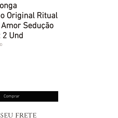
ronga
 Original Ritual
 Amor Sedução
t 2 Und
ND
eço
Comprar
seu frete