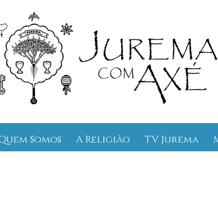
Quem Somos
A Religião
TV Jurema