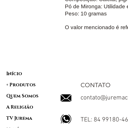
Pó de Mironga: Utilidade e
Peso: 10 gramas
O valor mencionado é ref
Início
CONTATO
+ Produtos
Quem Somos
contato@juremac
A Religião
TV Jurema
TEL: 84 99180-4