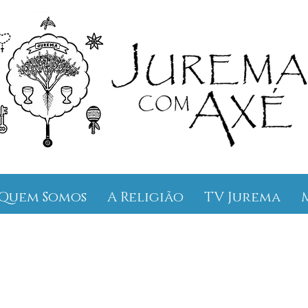
Quem Somos
A Religião
TV Jurema