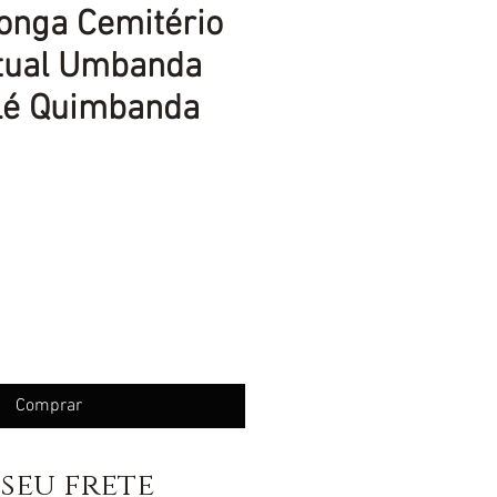
onga Cemitério
itual Umbanda
é Quimbanda
eço
Comprar
seu frete