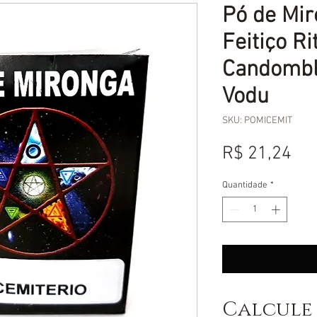
Pó de Mir
Feitiço R
Candombl
Vodu
SKU: POMICEMIT
Pr
R$ 21,24
Quantidade
*
Calcule 