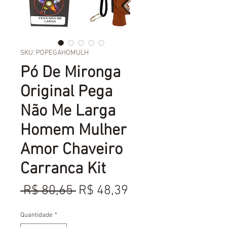
SKU: POPEGAHOMULH
Pó De Mironga
Original Pega
Não Me Larga
Homem Mulher
Amor Chaveiro
Carranca Kit
Preço
Preço
 R$ 80,65 
R$ 48,39
normal
promocional
Quantidade
*