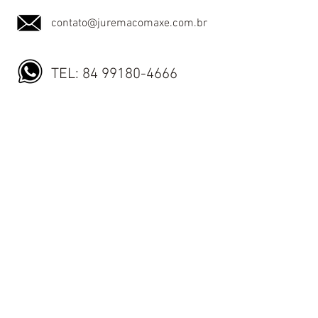
contato@juremacomaxe.com.br
TEL:
84 99180-4666
Política de Privacidade
Política de Envio
Política de Trocas e Devoluções
Nós aceitamos todos os métodos de