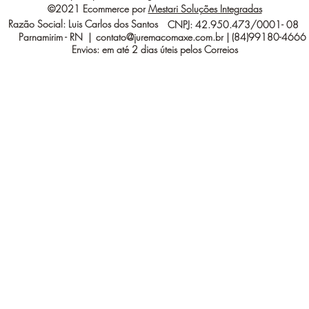
©2021 Ecommerce por
Mestari Soluções Integradas
Razão Social: Luis Carlos dos Santos
CNPJ: 42.950.473/0001- 08
Parnamirim - RN |
contato@juremacomaxe.com.br
| (84)99180-4666
Envios: em até 2 dias úteis pelos Correios