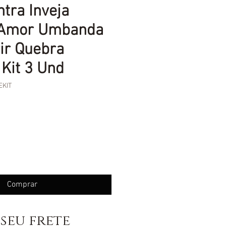
tra Inveja
 Amor Umbanda
ir Quebra
Kit 3 Und
EKIT
eço
Comprar
seu frete