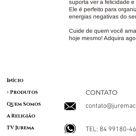
suporta ver a felicidade e
Ele é perfeito para organ
energias negativas do seu
Cuide de quem você ama 
hoje mesmo! Adquira ago
Início
CONTATO
+ Produtos
Quem Somos
contato@juremac
A Religião
TV Jurema
TEL: 84 99180-4