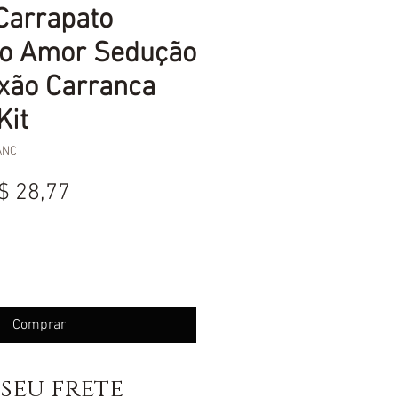
Carrapato
do Amor Sedução
ixão Carranca
Kit
ANC
reço
Preço
$ 28,77
ormal
promocional
Comprar
seu frete