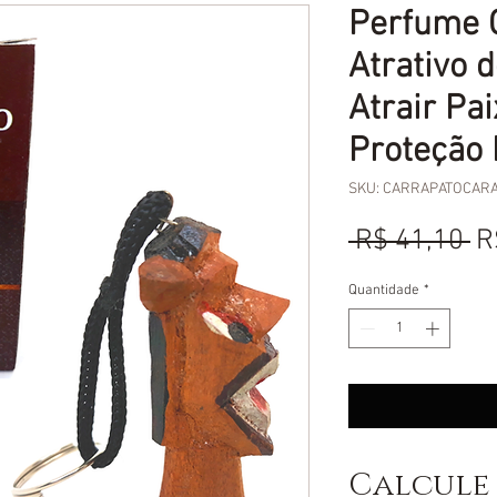
Perfume 
Atrativo 
Atrair Pa
Proteção 
SKU: CARRAPATOCAR
P
 R$ 41,10 
R
n
Quantidade
*
Calcule 