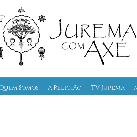
Quem Somos
A Religião
TV Jurema