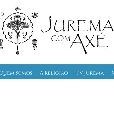
Quem Somos
A Religião
TV Jurema