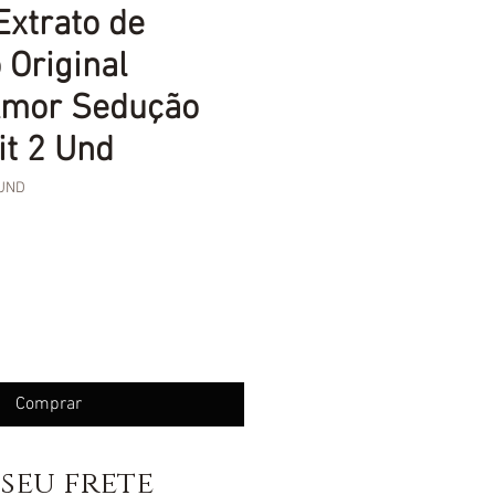
xtrato de
 Original
 Amor Sedução
it 2 Und
2UND
eço
Comprar
seu frete