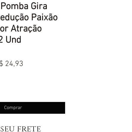
 Pomba Gira
Sedução Paixão
or Atração
 2 Und
reço
Preço
$ 24,93
ormal
promocional
Comprar
seu frete