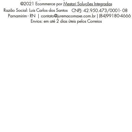
©2021 Ecommerce por
Mestari Soluções Integradas
Razão Social: Luis Carlos dos Santos
CNPJ: 42.950.473/0001- 08
Parnamirim - RN |
contato@juremacomaxe.com.br
| (84)99180-4666
Envios: em até 2 dias úteis pelos Correios