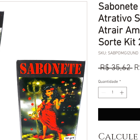
Sabonete
Atrativo 
Atrair Am
Sorte Kit
SKU: SABPOMGI2UND
P
 R$ 35,62 
R
n
Quantidade
*
Calcule 