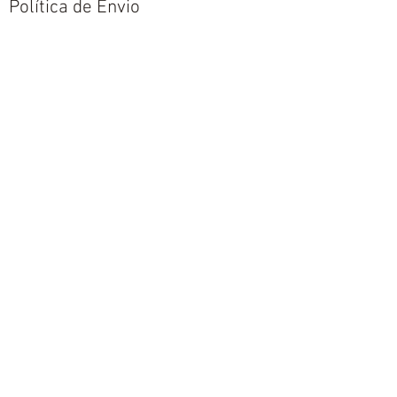
Política de Envio
Política de Trocas e Devoluções
Nós aceitamos todos os métodos de
pagamentos