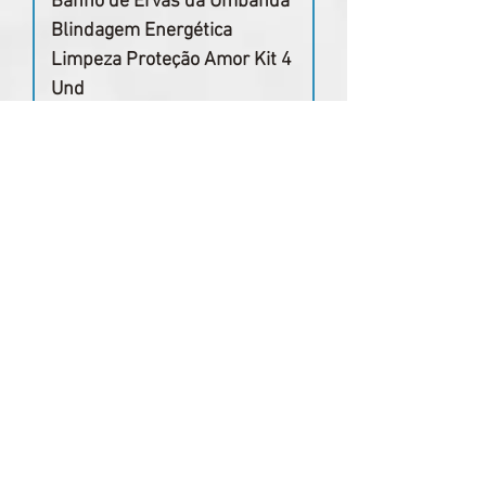
Banho de Ervas da Umbanda
Blindagem Energética
Limpeza Proteção Amor Kit 4
Und
Preço normal
Preço promocional
R$ 96,87
R$ 67,81
Adicionar ao carrinho