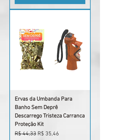
Ervas da Umbanda Para
Banho Sem Deprê
Descarrego Tristeza Carranca
Proteção Kit
Preço normal
Preço promocional
R$ 44,33
R$ 35,46