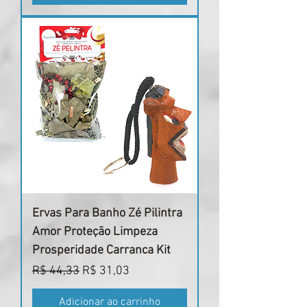
Ervas Para Banho Zé Pilintra
Amor Proteção Limpeza
Prosperidade Carranca Kit
Preço normal
Preço promocional
R$ 44,33
R$ 31,03
Adicionar ao carrinho