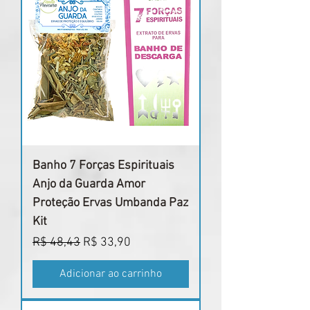
Banho 7 Forças Espirituais
Anjo da Guarda Amor
Proteção Ervas Umbanda Paz
Kit
Preço normal
Preço promocional
R$ 48,43
R$ 33,90
Adicionar ao carrinho