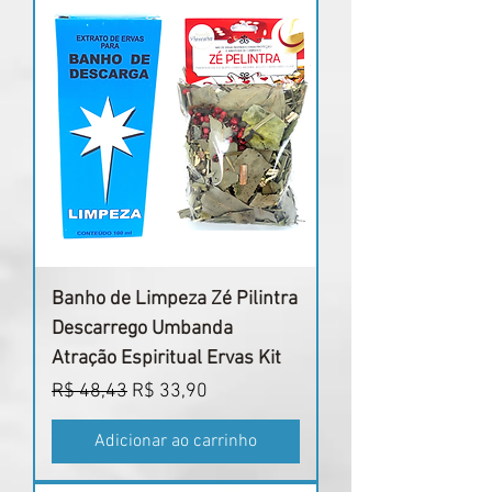
Banho de Limpeza Zé Pilintra
Descarrego Umbanda
Atração Espiritual Ervas Kit
Preço normal
Preço promocional
R$ 48,43
R$ 33,90
Adicionar ao carrinho