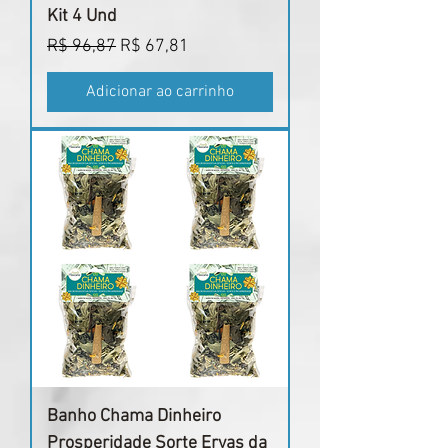
Kit 4 Und
Preço normal
Preço promocional
R$ 96,87
R$ 67,81
Adicionar ao carrinho
Banho Chama Dinheiro
Prosperidade Sorte Ervas da