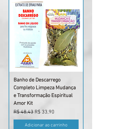
Banho de Descarrego
Completo Limpeza Mudança
e Transformação Espiritual
Amor Kit
Preço normal
Preço promocional
R$ 48,43
R$ 33,90
Adicionar ao carrinho