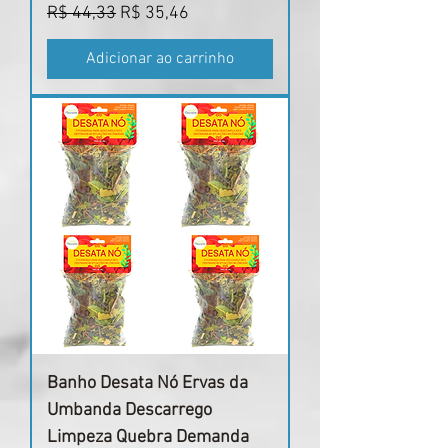
Preço normal
Preço promocional
R$ 44,33
R$ 35,46
Adicionar ao carrinho
Banho Desata Nó Ervas da
Umbanda Descarrego
Limpeza Quebra Demanda