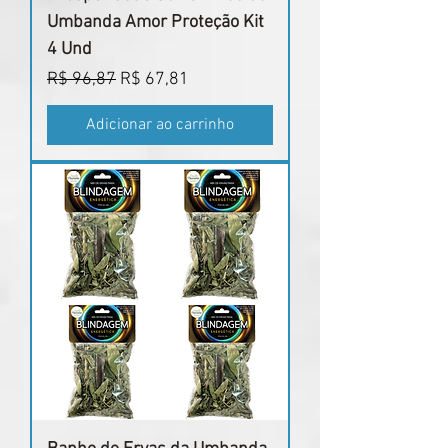
Umbanda Amor Proteção Kit
4 Und
Preço normal
Preço promocional
R$ 96,87
R$ 67,81
Adicionar ao carrinho