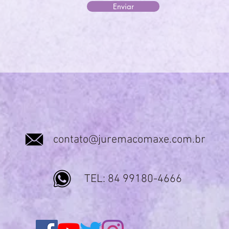
Enviar
contato@juremacomaxe.com.br
TEL: 84 99180-4666