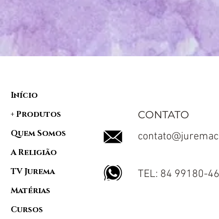
Início
CONTATO
+ Produtos
Quem Somos
contato@juremac
A Religião
TV Jurema
TEL: 84 99180-4
Matérias
Cursos