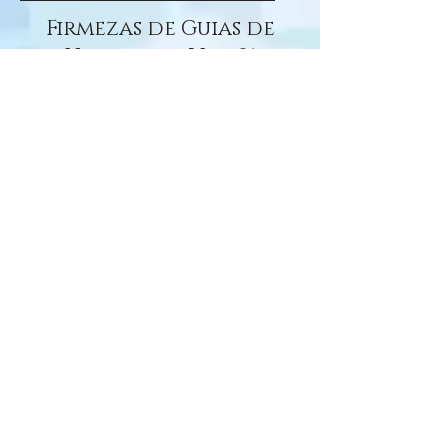
Firmezas de Guias de
Umbanda - Vol 01
(Preto-Velho, Caboclo e
Esquerda)
E-book contendo o modo de
preparo de firmezas simples e de
grande poder para os Preto-Velhos,