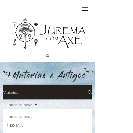
©
Matérias
Todos os posts
Todos os posts
CRISTAIS