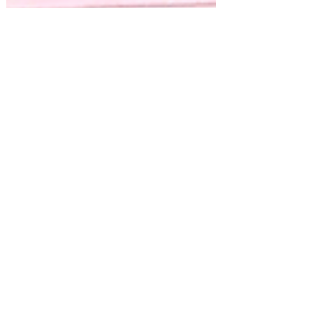
Deluca Natal
22 de abr. de 2025
1 min de leitura
Banho Abre Meu
Caminho – Desbloqueie
Seus Caminhos com Fé
e Axé