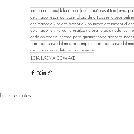
jurema com axé
deluca natal
defumação espiritual
ervas pa
defumador espiritual caseiro
loja de artigos religiosos online
defumador divino
defumador divino mestre
defumador divin
defumador divino como usar
como usar o defumador sem b
onde colocar o incenso para queimar
pode acender incens
para que serve defumador completo
para que serve defum
defumador completo para que serve
LOJA JUREMA COM AXÉ
Posts recentes