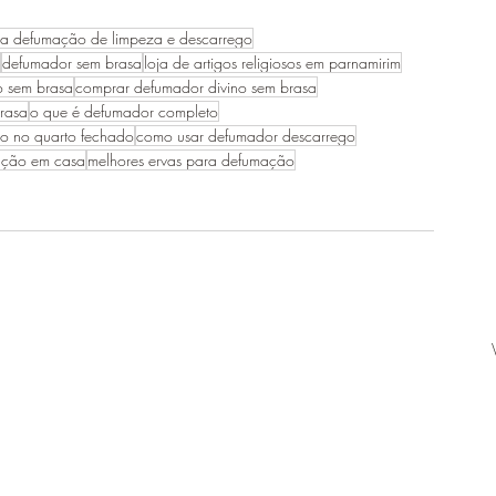
ra defumação de limpeza e descarrego
defumador sem brasa
loja de artigos religiosos em parnamirim
o sem brasa
comprar defumador divino sem brasa
rasa
o que é defumador completo
o no quarto fechado
como usar defumador descarrego
ação em casa
melhores ervas para defumação