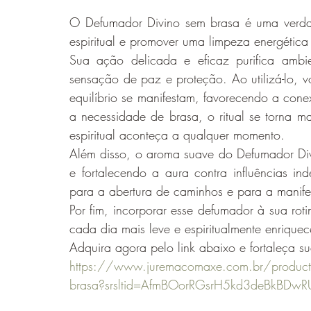
O Defumador Divino sem brasa é uma verda
espiritual e promover uma limpeza energética
Sua ação delicada e eficaz purifica ambie
sensação de paz e proteção. Ao utilizá-lo, 
equilíbrio se manifestam, favorecendo a con
a necessidade de brasa, o ritual se torna ma
espiritual aconteça a qualquer momento.
Além disso, o aroma suave do Defumador Div
e fortalecendo a aura contra influências in
para a abertura de caminhos e para a manif
Por fim, incorporar esse defumador à sua rotin
cada dia mais leve e espiritualmente enriquec
Adquira agora pelo link abaixo e fortaleça su
https://www.juremacomaxe.com.br/product-
brasa?srsltid=AfmBOorRGsrH5kd3deBkB