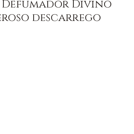
 o Defumador Divino
eroso descarrego
OM AXÉ