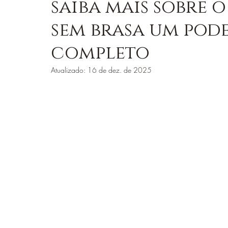
saiba mais sobre
sem brasa um pod
ORIXÁS E ENSINAMENTOS
LOJA JUREMA C
completo
Atualizado:
16 de dez. de 2025