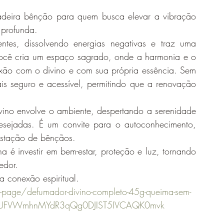
deira bênção para quem busca elevar a vibração 
 profunda.
ntes, dissolvendo energias negativas e traz uma 
você cria um espaço sagrado, onde a harmonia e o 
exão com o divino e com sua própria essência. Sem 
is seguro e acessível, permitindo que a renovação 
ino envolve o ambiente, despertando a serenidade 
desejadas. É um convite para o autoconhecimento, 
estação de bênçãos.
a é investir em bem-estar, proteção e luz, tornando 
edor.
a conexão espiritual.
page/defumador-divino-completo-45g-queima-sem-
DwRUFVWmhnMYdR3qQg0DJIST5IVCAQK0mvk