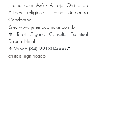
Jurema com Axé - A Loja Online de 
Artigos Religiosos Jurema Umbanda 
Candombé
Site: 
www.juremacomaxe.com.br
⚜️ Tarot Cigano Consulta Espiritual
Deluca Natal
⚜️ 
Whats (84) 991804666💕
cristais significado