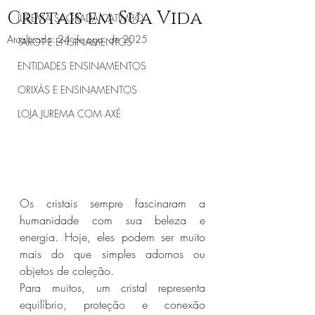
Cristais em Sua Vida
JUREMA SAGRADA CATIMBÓ
Atualizado:
24 de ago. de 2025
TAROT E ENSINAMENTOS
ENTIDADES ENSINAMENTOS
ORIXÁS E ENSINAMENTOS
LOJA JUREMA COM AXÉ
Os cristais sempre fascinaram a 
humanidade com sua beleza e 
energia. Hoje, eles podem ser muito 
mais do que simples adornos ou 
objetos de coleção.
Para muitos, um cristal representa 
equilíbrio, proteção e conexão 