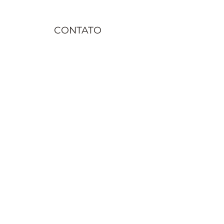
benefícios
CONTATO
contato@juremacomaxe.com.br
TEL:
84 99180-4666
Política de Privacidade
Política de Envio
Política de Trocas e Devoluções