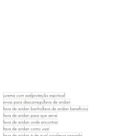
jurema com axé
proteção espiritual
ervas para descarrego
fava de aridan
fava de aridan banho
fava de aridan benefícios
fava de aridan para que serve
fava de aridan onde encontrar
fava de aridan como usar
fava de aridan é de qual orixá
erva sagrada