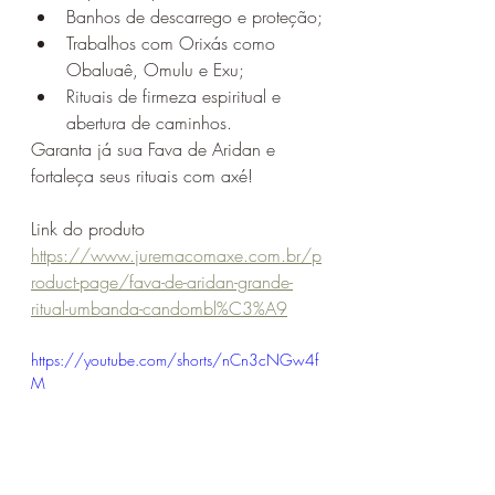
Banhos de descarrego e proteção;
Trabalhos com Orixás como 
Obaluaê, Omulu e Exu;
Rituais de firmeza espiritual e 
abertura de caminhos.
Garanta já sua Fava de Aridan e 
fortaleça seus rituais com axé!
Link do produto
https://www.juremacomaxe.com.br/p
roduct-page/fava-de-aridan-grande-
ritual-umbanda-candombl%C3%A9
https://youtube.com/shorts/nCn3cNGw4f
M