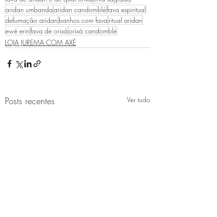
aridan umbanda
aridan candomblé
fava espiritual
defumação aridan
banhos com fava
ritual aridan
ewé erin
fava de orixá
orixá candomblé
LOJA JUREMA COM AXÉ
Posts recentes
Ver tudo