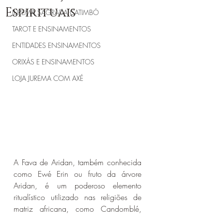
Espirituais
JUREMA SAGRADA CATIMBÓ
TAROT E ENSINAMENTOS
ENTIDADES ENSINAMENTOS
ORIXÁS E ENSINAMENTOS
LOJA JUREMA COM AXÉ
A Fava de Aridan, também conhecida 
como Ewé Erin ou fruto da árvore 
Aridan, é um poderoso elemento 
ritualístico utilizado nas religiões de 
matriz africana, como Candomblé, 