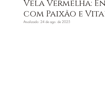
Vela Vermelha: En
com Paixão e Vit
ORIXÁS E ENSINAMENTOS
LOJA JUREMA C
Atualizado:
24 de ago. de 2025