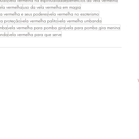
tuais
vela vermelha na espiritualidade
benefícios da vela vermelha
ela vermelha
uso da vela vermelha em magia
la vermelha e seus poderes
vela vermelha no esoterismo
ra proteção
vela vermelha palito
vela vermelha umbanda
umba
vela vermelha para pomba gira
vela para pomba gira menina
anda
vela vermelha para que serve