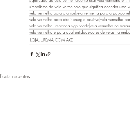
significado da vela vermelha
como usar vela vermelha em ri
simbolismo da vela vermelha
o que significa acender uma v
vela vermelha para o amor
vela vermelha para a paixão
ve
vela vermelha para atrair energia positiva
vela vermelha pa
vela vermelha umbanda significado
vela vermelha na mac
vela vermelha é para qual entidade
cores de velas na umb
LOJA JUREMA COM AXÉ
Posts recentes