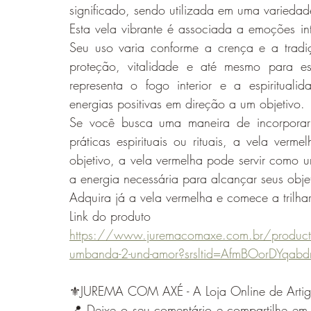
significado, sendo utilizada em uma variedade 
Esta vela vibrante é associada a emoções in
Seu uso varia conforme a crença e a tradi
proteção, vitalidade e até mesmo para e
representa o fogo interior e a espiritualid
energias positivas em direção a um objetivo.
Se você busca uma maneira de incorporar
práticas espirituais ou rituais, a vela ver
objetivo, a vela vermelha pode servir como u
a energia necessária para alcançar seus objet
Adquira já a vela vermelha e comece a trilh
Link do produto
https://www.juremacomaxe.com.br/product-pa
umbanda-2-und-amor?srsltid=AfmBOorDYqab
⚜️JUREMA COM AXÉ - A Loja Online de Artigo
📍 Deixe o seu comentário e compartilhe em 