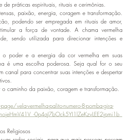
de práticas espirituais, rituais e cerimônias.
tensas, paixão, energia, coragem e transformação. 
ção, podendo ser empregada em rituais de amor, 
stimular a força de vontade. A chama vermelha 
ade, sendo utilizada para direcionar intenções e 
 o poder e a energia da cor vermelha em suas 
melha é uma escolha poderosa. Seja qual for o seu 
m canal para concentrar suas intenções e despertar 
ivos.
ar o caminho da paixão, coragem e transformação.
ge/vela-vermelha-palito-numero-8-pomba-gira-
dnojeHmV41V_-0p4qJ7bOck5YI1lZeKzvLEE2jpmi1b_
s Religiosos 
suas redes sociais, para que mais pessoas possam 