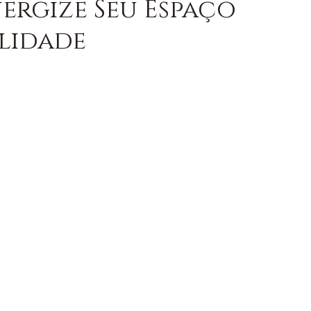
ergize Seu Espaço
alidade
OM AXÉ