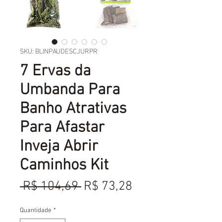
SKU: BLINPAUDESCJURPR
7 Ervas da
Umbanda Para
Banho Atrativas
Para Afastar
Inveja Abrir
Caminhos Kit
Preço
Preço
 R$ 104,69 
R$ 73,28
normal
promocional
Quantidade
*