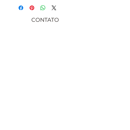
CONTATO
contato@juremacomaxe.com.br
TEL:
84 99180-4666
Política de Privacidade
Política de Envio
Política de Trocas e Devoluções