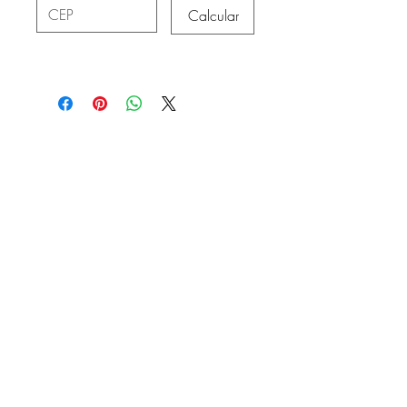
Calcular
CONTATO
contato@juremacomaxe.com.br
TEL:
84 99180-4666
Política de Privacidade
Política de Envio
Política de Trocas e Devoluções